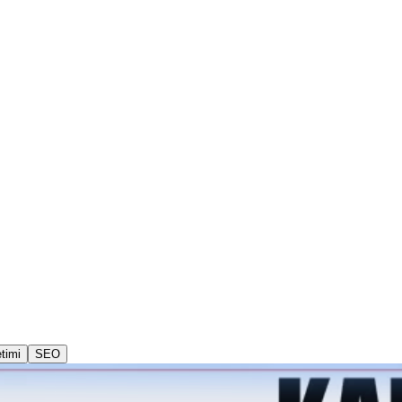
timi
SEO