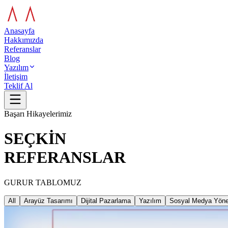
Anasayfa
Hakkımızda
Referanslar
Blog
Yazılım
İletişim
Teklif Al
Başarı Hikayelerimiz
SEÇKİN
REFERANSLAR
GURUR TABLOMUZ
All
Arayüz Tasarımı
Dijital Pazarlama
Yazılım
Sosyal Medya Yöne