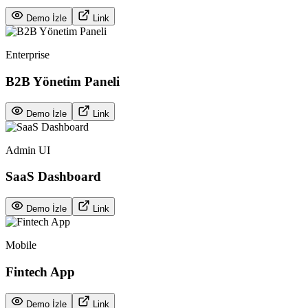
Demo İzle
Link
Enterprise
B2B Yönetim Paneli
Demo İzle
Link
Admin UI
SaaS Dashboard
Demo İzle
Link
Mobile
Fintech App
Demo İzle
Link