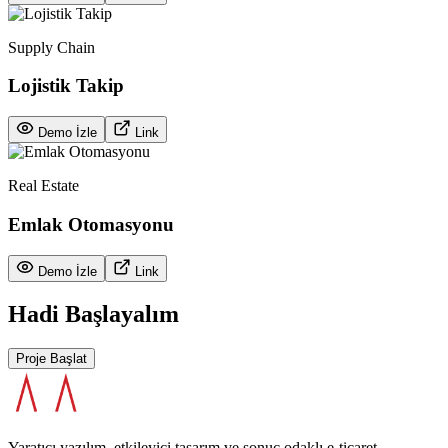
Supply Chain
Lojistik Takip
Demo İzle
Link
Real Estate
Emlak Otomasyonu
Demo İzle
Link
Hadi
Başlayalım
Proje Başlat
Yaratıcı yazılım, etkileyici tasarım ve sonuç odaklı e-ticaret